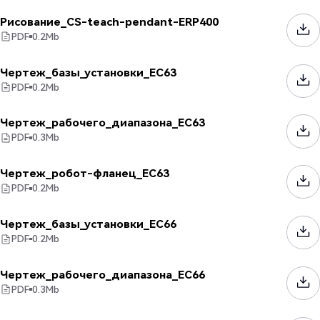
Рисование_CS-teach-pendant-ERP400
PDF
0.2
Mb
Чертеж_базы_установки_EC63
PDF
0.2
Mb
Чертеж_рабочего_диапазона_EC63
PDF
0.3
Mb
Чертеж_робот-фланец_EC63
PDF
0.2
Mb
Чертеж_базы_установки_EC66
PDF
0.2
Mb
Чертеж_рабочего_диапазона_EC66
PDF
0.3
Mb