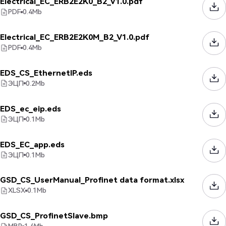
Electrical_EC_ERB2E2K0_B2_V1.0.pdf
PDF
0.4
Mb
Electrical_EC_ERB2E2K0M_B2_V1.0.pdf
PDF
0.4
Mb
EDS_CS_EthernetIP.eds
ЭЦП
0.2
Mb
EDS_ec_eip.eds
ЭЦП
0.1
Mb
EDS_EC_app.eds
ЭЦП
0.1
Mb
GSD_CS_UserManual_Profinet data format.xlsx
XLSX
0.1
Mb
GSD_CS_ProfinetSlave.bmp