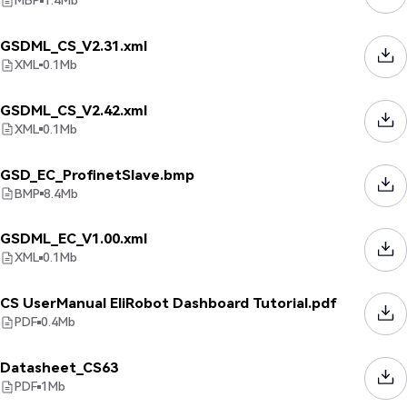
MBP
1.4
Mb
GSDML_CS_V2.31.xml
XML
0.1
Mb
GSDML_CS_V2.42.xml
XML
0.1
Mb
GSD_EC_ProfinetSlave.bmp
BMP
8.4
Mb
GSDML_EC_V1.00.xml
XML
0.1
Mb
CS UserManual EliRobot Dashboard Tutorial.pdf
PDF
0.4
Mb
Datasheet_CS63
PDF
1
Mb