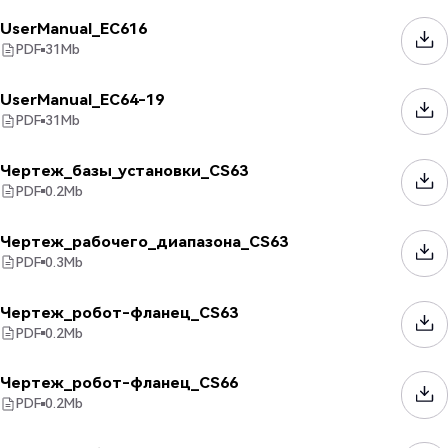
UserManual_EC616
PDF
31
Mb
UserManual_EC64-19
PDF
31
Mb
Чертеж_базы_установки_CS63
PDF
0.2
Mb
Чертеж_рабочего_диапазона_CS63
PDF
0.3
Mb
Чертеж_робот-фланец_CS63
PDF
0.2
Mb
Чертеж_робот-фланец_CS66
PDF
0.2
Mb