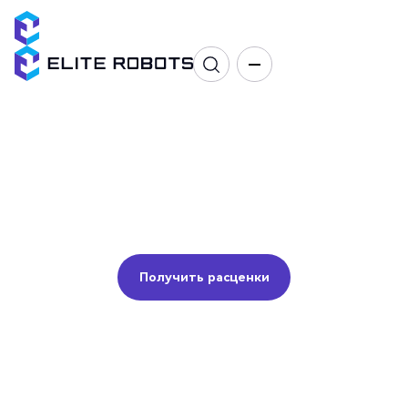
Дозирование
Склеивание, окрашивание, напыление, печать
Получить расценки
Получить расценки