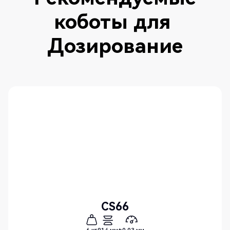
коботы для
Дозирование
CS66
6 кг
914 мм
±0,03 мм