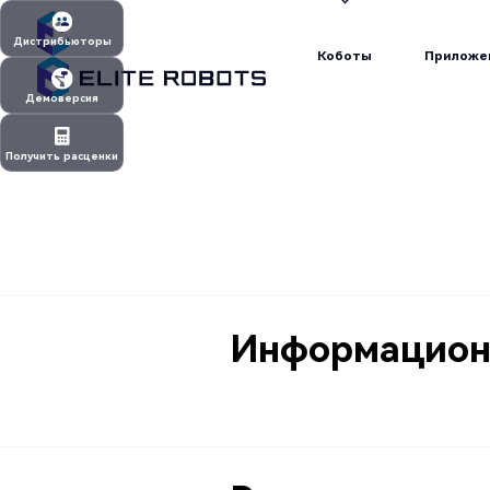
Коботы
Приложе
Дистрибьюторы
Коботы
Приложе
Дистрибьюторы
Демоверсия
Демоверсия
Получить расценки
Получить расценки
Информационн