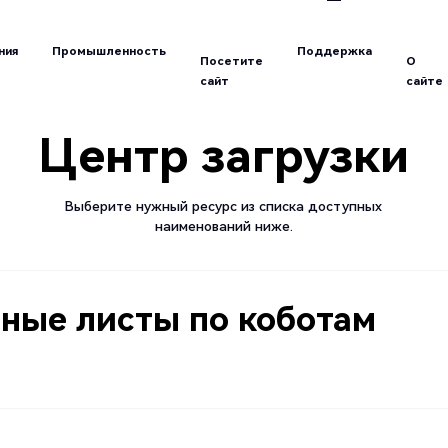
Посетите
О
ния
Промышленность
Поддержка
сайт
сайте
ния
Промышленность
Поддержка
Посетите
О
сайт
сайте
Центр загрузки
Выберите нужный ресурс из списка доступных
наименований ниже.
ые листы по коботам