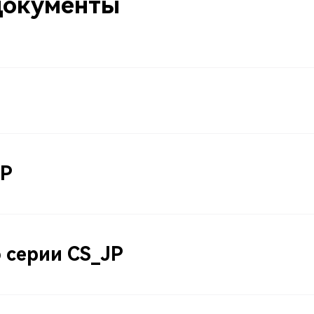
документы
JP
 серии CS_JP