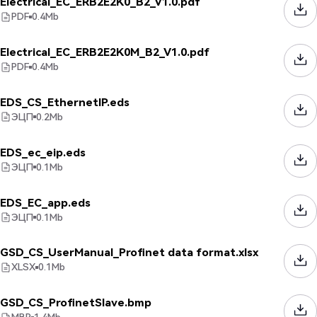
Electrical_EC_ERB2E2K0_B2_V1.0.pdf
PDF
0.4
Mb
Electrical_EC_ERB2E2K0M_B2_V1.0.pdf
PDF
0.4
Mb
EDS_CS_EthernetIP.eds
ЭЦП
0.2
Mb
EDS_ec_eip.eds
ЭЦП
0.1
Mb
EDS_EC_app.eds
ЭЦП
0.1
Mb
GSD_CS_UserManual_Profinet data format.xlsx
XLSX
0.1
Mb
GSD_CS_ProfinetSlave.bmp