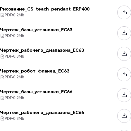
Рисование_CS-teach-pendant-ERP400
PDF
0.2
Mb
Чертеж_базы_установки_EC63
PDF
0.2
Mb
Чертеж_рабочего_диапазона_EC63
PDF
0.3
Mb
Чертеж_робот-фланец_EC63
PDF
0.2
Mb
Чертеж_базы_установки_EC66
PDF
0.2
Mb
Чертеж_рабочего_диапазона_EC66
PDF
0.3
Mb