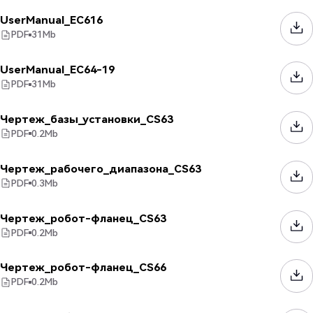
UserManual_EC616
PDF
31
Mb
UserManual_EC64-19
PDF
31
Mb
Чертеж_базы_установки_CS63
PDF
0.2
Mb
Чертеж_рабочего_диапазона_CS63
PDF
0.3
Mb
Чертеж_робот-фланец_CS63
PDF
0.2
Mb
Чертеж_робот-фланец_CS66
PDF
0.2
Mb