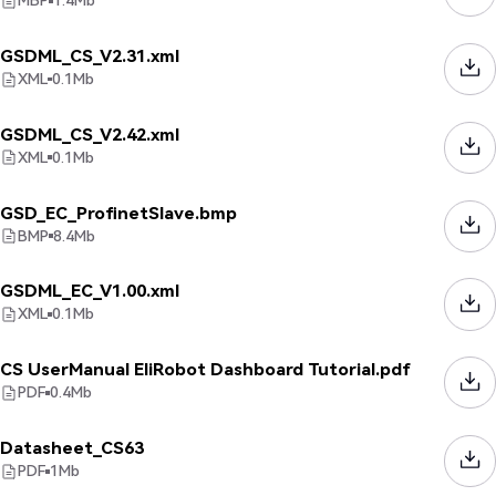
MBP
1.4
Mb
GSDML_CS_V2.31.xml
XML
0.1
Mb
GSDML_CS_V2.42.xml
XML
0.1
Mb
GSD_EC_ProfinetSlave.bmp
BMP
8.4
Mb
GSDML_EC_V1.00.xml
XML
0.1
Mb
CS UserManual EliRobot Dashboard Tutorial.pdf
PDF
0.4
Mb
Datasheet_CS63
PDF
1
Mb