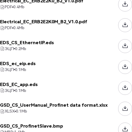
Electrical_EC_ERB2E2K0_B2_V1.0.pdf
PDF
0.4
Mb
Electrical_EC_ERB2E2K0M_B2_V1.0.pdf
PDF
0.4
Mb
EDS_CS_EthernetIP.eds
ЭЦП
0.2
Mb
EDS_ec_eip.eds
ЭЦП
0.1
Mb
EDS_EC_app.eds
ЭЦП
0.1
Mb
GSD_CS_UserManual_Profinet data format.xlsx
XLSX
0.1
Mb
GSD_CS_ProfinetSlave.bmp