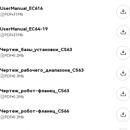
UserManual_EC616
PDF
31
Mb
UserManual_EC64-19
PDF
31
Mb
Чертеж_базы_установки_CS63
PDF
0.2
Mb
Чертеж_рабочего_диапазона_CS63
PDF
0.3
Mb
Чертеж_робот-фланец_CS63
PDF
0.2
Mb
Чертеж_робот-фланец_CS66
PDF
0.2
Mb