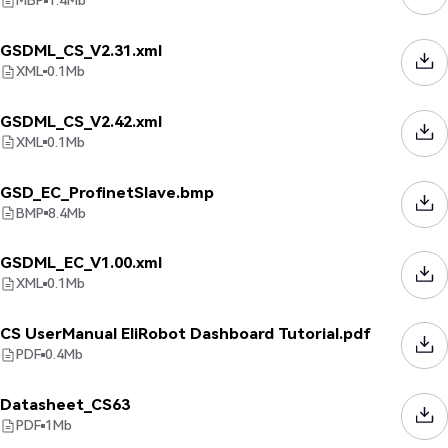
MBP
1.4
Mb
GSDML_CS_V2.31.xml
XML
0.1
Mb
GSDML_CS_V2.42.xml
XML
0.1
Mb
GSD_EC_ProfinetSlave.bmp
BMP
8.4
Mb
GSDML_EC_V1.00.xml
XML
0.1
Mb
CS UserManual EliRobot Dashboard Tutorial.pdf
PDF
0.4
Mb
Datasheet_CS63
PDF
1
Mb