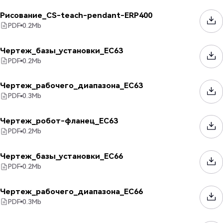
Рисование_CS-teach-pendant-ERP400
PDF
0.2
Mb
Чертеж_базы_установки_EC63
PDF
0.2
Mb
Чертеж_рабочего_диапазона_EC63
PDF
0.3
Mb
Чертеж_робот-фланец_EC63
PDF
0.2
Mb
Чертеж_базы_установки_EC66
PDF
0.2
Mb
Чертеж_рабочего_диапазона_EC66
PDF
0.3
Mb